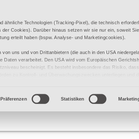
ähnliche Technologien (Tracking-Pixel), die technisch erforderl
der Cookies). Darüber hinaus setzen wir sie nur ein, soweit Sie
eitung erteilt haben (bspw. Analyse- und Marketingcookies).
 von uns und von Drittanbietern (die auch in den USA niedergel
e Daten verarbeitet. Den USA wird vom Europäischen Gerichtsh
niveau bescheinigt. Es besteht insbesondere das Risiko, dass
örden zu Kontroll- und Überwachungszwecken unterliegen und 
zur Verfügung stehen.
 Cookies (inkl. US) zulassen“ stimmen Sie zu, dass Cookies von 
Präferenzen
Statistiken
Marketin
en USA) verwendet werden dürfen. Ausgenommen der unbedingt er
nd, damit die Website ordnungsgemäß funktioniert und daher nic
nen Cookies für jeden Anbieter individuell bearbeiten.
e jederzeit mit Wirkung für die Zukunft unter „Einwilligung änder