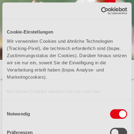
Cookie-Einstellungen
Wir verwenden Cookies und ähnliche Technologien
(Tracking-Pixel), die technisch erforderlich sind (bspw.
Zustimmungsstatus der Cookies). Darüber hinaus setzen
wir sie nur ein, soweit Sie die Einwilligung in die
Verarbeitung erteilt haben (bspw. Analyse- und
Marketingcookies).
Fragen und Antworten
Mit diesen Cookies werden von uns und von
Drittanbietern (die auch in den USA niedergelassen sind)
Suchen
mitunter personenbezogene Daten verarbeitet. Den USA
Einwilligungsauswahl
wird vom Europäischen Gerichtshof kein angemessenes
Notwendig
Datenschutzniveau bescheinigt. Es besteht insbesondere
ALLGEMEIN
das Risiko, dass Ihre Daten dem Zugriff durch US-
Präferenzen