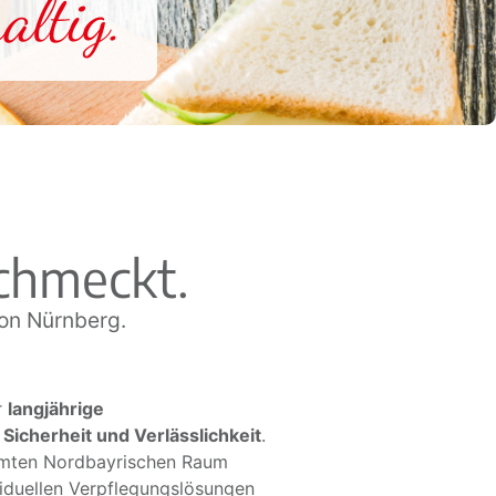
altig.
schmeckt.
ion Nürnberg.
r
langjährige
, Sicherheit und Verlässlichkeit
.
mten Nordbayrischen Raum
viduellen Verpflegungslösungen