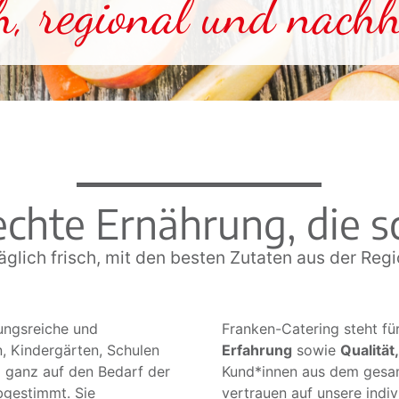
h, regional und nachh
chte Ernährung, die 
äglich frisch, mit den besten Zutaten aus der Reg
lungsreiche und
Franken-Catering steht fü
n, Kindergärten, Schulen
Erfahrung
sowie
Qualität
 ganz auf den Bedarf der
Kund*innen aus dem gesa
bgestimmt. Sie
vertrauen auf unsere indi